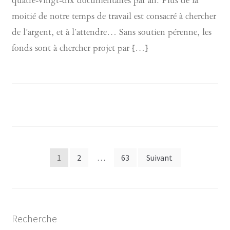
quatre-vingt-dix documentaires par an. Plus de la
moitié de notre temps de travail est consacré à chercher
de l’argent, et à l’attendre… Sans soutien pérenne, les
fonds sont à chercher projet par […]
Pagination
1
2
…
63
Suivant
des
publications
Recherche