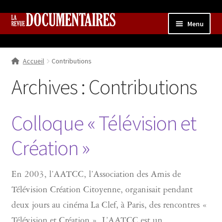
Aller
Aller
Menu
à
au
la
contenu
Accueil
navigation
Accueil
Contributions
Qui sommes nous ?
Ouvrir
le
Archives :
Contributions
Collection
menu
enfant
Contributions
Ouvrir
Colloque « Télévision et
le
Boutique
Ouvrir
menu
le
Création »
enfant
menu
enfant
En 2003, l’AATCC, l’Association des Amis de
Télévision Création Citoyenne, organisait pendant
deux jours au cinéma La Clef, à Paris, des rencontres «
Télévision et Création ». L’AATCC est un