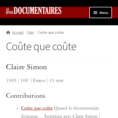
Aller
Aller
Menu
à
au
la
contenu
Accueil
navigation
Accueil
Film
Coûte que coûte
Qui sommes nous ?
Ouvrir
le
Coûte que coûte
Collection
menu
enfant
Contributions
Ouvrir
le
Claire Simon
Boutique
Ouvrir
menu
le
enfant
menu
1995 | 100‘ | France | 35 mm
enfant
Contributions
Coûte que coûte
Quand le documentaire
fictionne… Entretien avec Claire Simon |