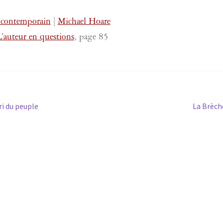
 contemporain
|
Michael Hoare
auteur en questions
, page 85
Article
ri du peuple
La Brèch
suivant :