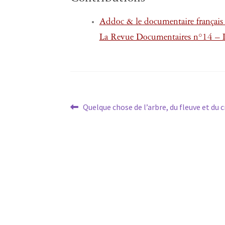
Addoc & le documentaire français
La Revue Documentaires n°14 – L’
Navigation
Article
Quelque chose de l’arbre, du fleuve et du c
précédent :
de
l’article