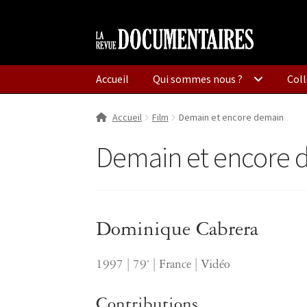
Aller
Aller
à
au
la
contenu
Accueil
Qui sommes nous ?
Coll
navigation
Accueil
Film
Demain et encore demain
Demain et encore 
Dominique Cabrera
1997 | 79‘ | France | Vidéo
Contributions