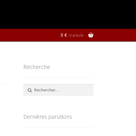
0
€
0 article
Recherche
Rechercher :
Dernières parutions