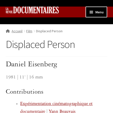
Aller
Aller
Menu
à
au
la
contenu
Accueil
navigation
Accueil
Film
Displaced Person
Qui sommes nous ?
Ouvrir
le
Displaced Person
Collection
menu
enfant
Contributions
Ouvrir
le
Daniel Eisenberg
Boutique
Ouvrir
menu
le
enfant
menu
1981 | 11‘ | 16 mm
enfant
Contributions
Expérimentation cinématographique et
documentaire
|
Yann Beauvais