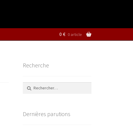
0
€
0 article
Recherche
Rechercher :
Dernières parutions