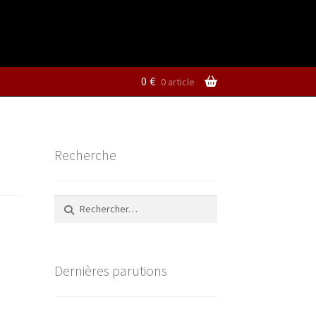
0
€
0 article
Recherche
Rechercher :
Dernières parutions