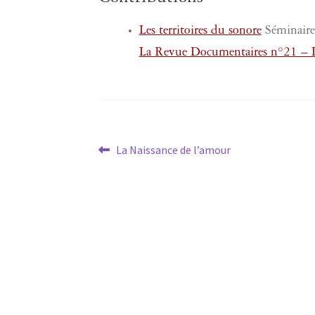
Les territoires du sonore
Séminaire
La Revue Documentaires n°21 – 
Navigation
Article
La Naissance de l’amour
précédent :
de
l’article