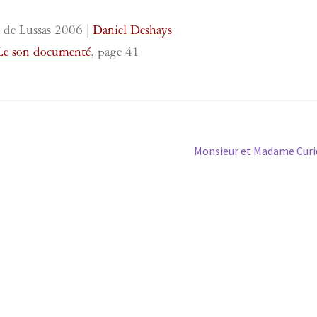
 de Lussas 2006 |
Daniel Deshays
Le son documenté
, page 41
Article
Monsieur et Madame Curi
suivant :