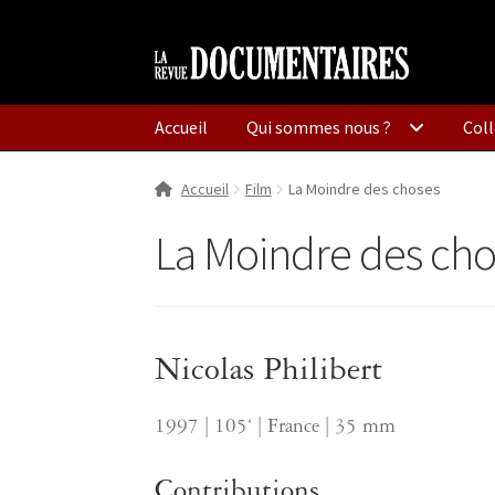
Aller
Aller
à
au
la
contenu
Accueil
Qui sommes nous ?
Coll
navigation
Accueil
Film
La Moindre des choses
La Moindre des cho
Nicolas Philibert
1997 | 105‘ | France | 35 mm
Contributions