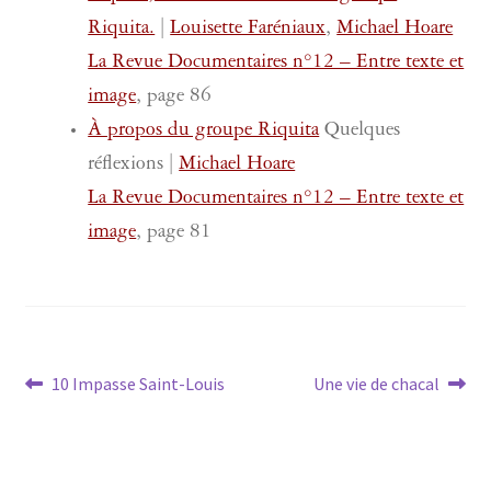
Riquita.
|
Louisette Faréniaux
,
Michael Hoare
La Revue Documentaires n°12 – Entre texte et
image
, page 86
À propos du groupe Riquita
Quelques
réflexions |
Michael Hoare
La Revue Documentaires n°12 – Entre texte et
image
, page 81
Navigation
Article
Article
10 Impasse Saint-Louis
Une vie de chacal
précédent :
suivant :
de
l’article