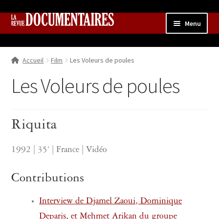
Aller
Aller
Menu
à
au
la
contenu
Accueil
navigation
Accueil
Film
Les Voleurs de poules
Qui sommes nous ?
Ouvrir
le
Les Voleurs de poules
Collection
menu
enfant
Contributions
Ouvrir
le
Riquita
Boutique
Ouvrir
menu
le
enfant
menu
1992 | 35‘ | France | Vidéo
enfant
Contributions
Interview de Djamel Zaoui, Dominique
Deparis, et Mehmet Arikan du groupe