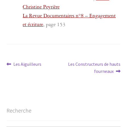
Christine Peyrière
La Revue Documentaires n°8 – Engagement
et écriture
, page 153
Navigation
Article
Article
Les Aiguilleurs
Les Constructeurs de hauts
précédent :
suivant :
fourneaux
de
l’article
Recherche