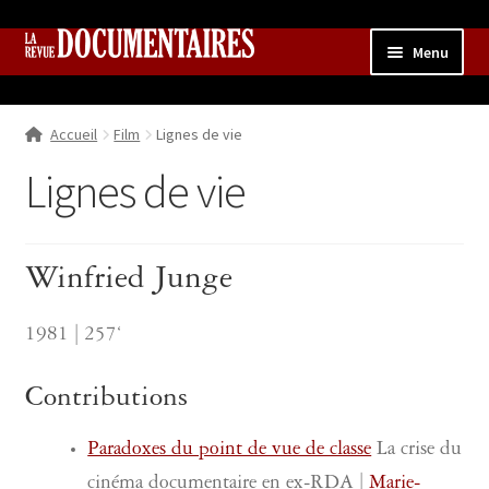
Aller
Aller
Menu
à
au
la
contenu
Accueil
navigation
Accueil
Film
Lignes de vie
Qui sommes nous ?
Ouvrir
le
Lignes de vie
Collection
menu
enfant
Contributions
Ouvrir
le
Winfried Junge
Boutique
Ouvrir
menu
le
enfant
menu
1981 | 257‘
enfant
Contributions
Paradoxes du point de vue de classe
La crise du
cinéma documentaire en ex-RDA |
Marie-