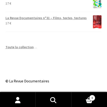
17
€
La Revue Documentaires n°31 – Films, textes, textures
17
€
Toute la collection
…
© La Revue Documentaires
0
Recherche
Recherche