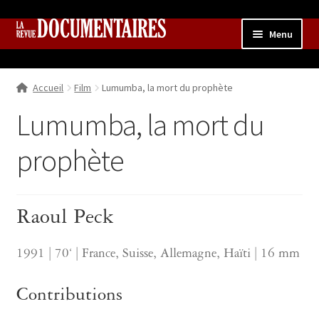
Aller
Aller
Menu
à
au
la
contenu
Accueil
navigation
Accueil
Film
Lumumba, la mort du prophète
Qui sommes nous ?
Ouvrir
le
Lumumba, la mort du
Collection
menu
enfant
prophète
Contributions
Ouvrir
le
Boutique
Ouvrir
menu
le
enfant
Raoul Peck
menu
enfant
1991 | 70‘ | France, Suisse, Allemagne, Haïti | 16 mm
Contributions