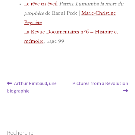
Le rêve en éveil
Patrice Lumumba la mort du
prophète
de Raoul Peck |
Marie-Christine
Peyrière
La Revue Documentaires n°6 – Histoire et
mémoire
, page 99
Navigation
Article
Article
Arthur Rimbaud, une
Pictures from a Revolution
précédent :
suivant :
biographie
de
l’article
Recherche