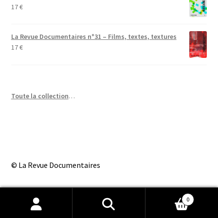
17
€
La Revue Documentaires n°31 – Films, textes, textures
17
€
Toute la collection
…
© La Revue Documentaires
0
Recherche
Recherche