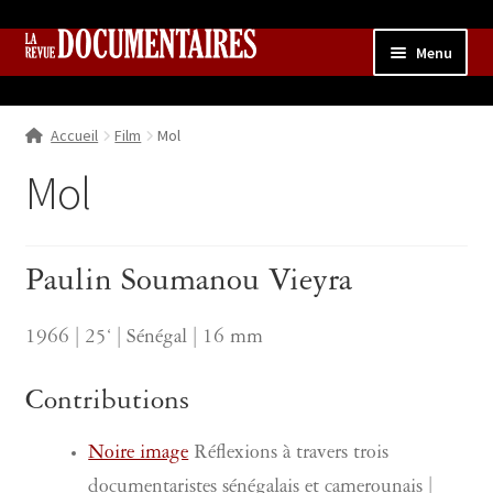
Aller
Aller
Menu
à
au
la
contenu
Accueil
navigation
Accueil
Film
Mol
Qui sommes nous ?
Ouvrir
le
Mol
Collection
menu
enfant
Contributions
Ouvrir
le
Paulin Soumanou Vieyra
Boutique
Ouvrir
menu
le
enfant
menu
1966 | 25‘ | Sénégal | 16 mm
enfant
Contributions
Noire image
Réflexions à travers trois
documentaristes sénégalais et camerounais |