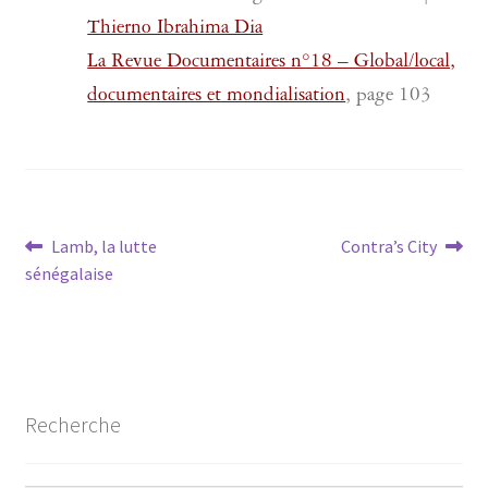
Thierno Ibrahima Dia
La Revue Documentaires n°18 – Global/local,
documentaires et mondialisation
, page 103
Navigation
Article
Article
Lamb, la lutte
Contra’s City
précédent :
suivant :
sénégalaise
de
l’article
Recherche