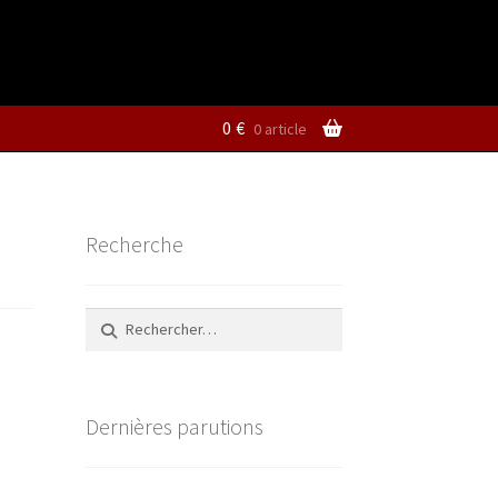
0
€
0 article
Recherche
Rechercher :
Dernières parutions