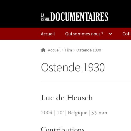
Aller
Aller
à
au
la
contenu
Accueil
Qui sommes nous ?
Coll
navigation
Accueil
Film
Ostende 1930
Ostende 1930
Luc de Heusch
2004 | 10‘ | Belgique | 35 mm
Contributions