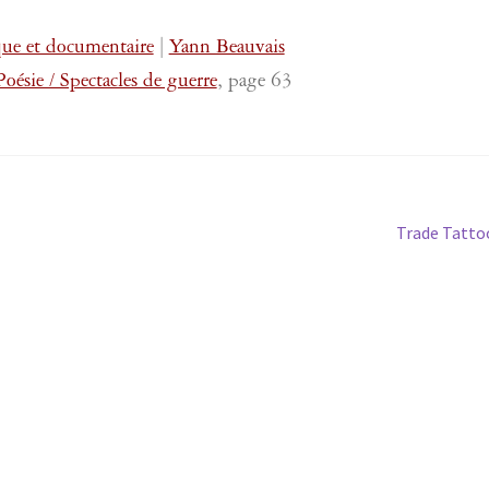
ue et documentaire
|
Yann Beauvais
ésie / Spectacles de guerre
, page 63
Article
Trade Tatto
suivant :