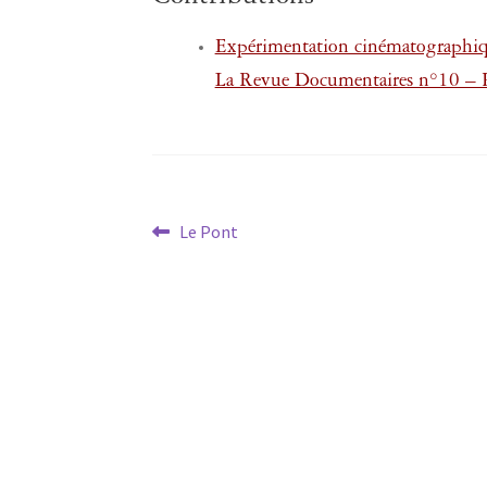
Expérimentation cinématographiq
La Revue Documentaires n°10 – Po
Navigation
Article
Le Pont
précédent :
de
l’article