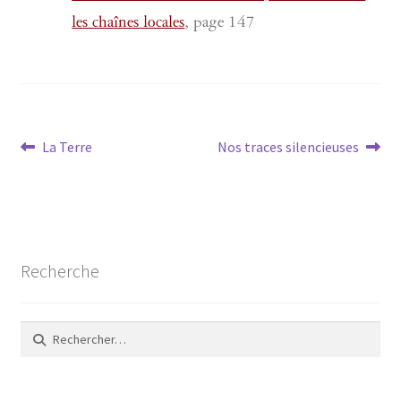
les chaînes locales
, page 147
Navigation
Article
Article
La Terre
Nos traces silencieuses
précédent :
suivant :
de
l’article
Recherche
Rechercher :