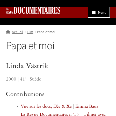
Aller
Aller
Menu
à
au
la
contenu
Accueil
navigation
Accueil
Film
Papa et moi
Qui sommes nous ?
Ouvrir
le
Papa et moi
Collection
menu
enfant
Contributions
Ouvrir
le
Linda Västrik
Boutique
Ouvrir
menu
le
enfant
menu
2000 | 41‘ | Suède
enfant
Contributions
Vue sur les docs, IXe & Xe
|
Emma Baus
La Revue Documentaires n°15 – Filmer avec