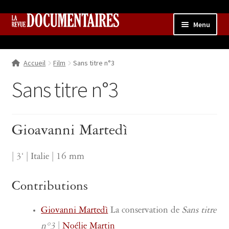
Aller
Aller
Menu
à
au
la
contenu
Accueil
navigation
Accueil
Film
Sans titre n°3
Qui sommes nous ?
Ouvrir
le
Sans titre n°3
Collection
menu
enfant
Contributions
Ouvrir
le
Gioavanni Martedì
Boutique
Ouvrir
menu
le
enfant
menu
| 3‘ | Italie | 16 mm
enfant
Contributions
Giovanni Martedì
La conservation de
Sans titre
n°3
|
Noélie Martin