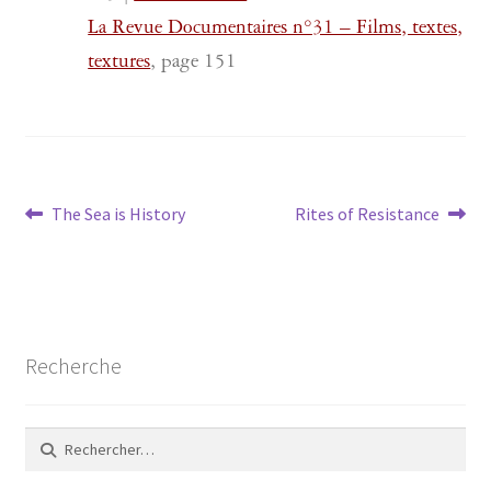
La Revue Documentaires n°31 – Films, textes,
textures
, page 151
Navigation
Article
Article
The Sea is History
Rites of Resistance
précédent :
suivant :
de
l’article
Recherche
Rechercher :