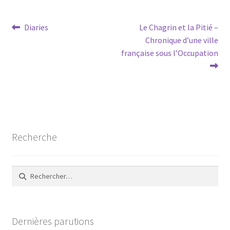
Navigation
Article
Article
Diaries
Le Chagrin et la Pitié –
précédent :
suivant :
Chronique d’une ville
de
française sous l’Occupation
l’article
Recherche
Rechercher :
Dernières parutions