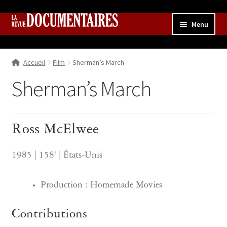
Aller
Aller
Menu
à
au
la
contenu
Accueil
navigation
Accueil
Film
Sherman’s March
Qui sommes nous ?
Ouvrir
le
Sherman’s March
Collection
menu
enfant
Contributions
Ouvrir
le
Ross McElwee
Boutique
Ouvrir
menu
le
enfant
menu
1985 | 158‘ | États-Unis
enfant
Production : Homemade Movies
Contributions