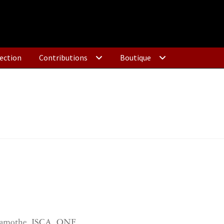
ection
Contributions
Boutique
e Lamothe, ISCA, ONF