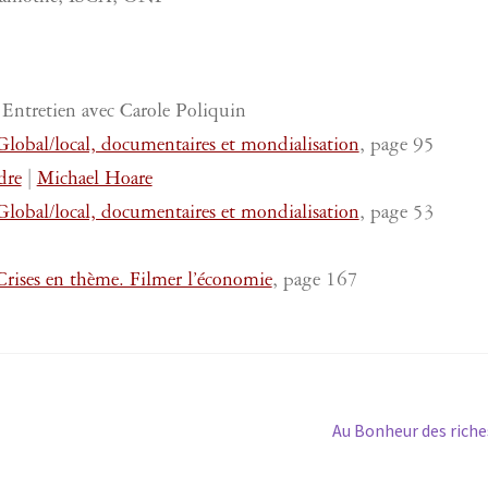
Entretien avec Carole Poliquin
obal/local, documentaires et mondialisation
, page 95
dre
|
Michael Hoare
obal/local, documentaires et mondialisation
, page 53
ises en thème. Filmer l’économie
, page 167
Article
Au Bonheur des riche
suivant :