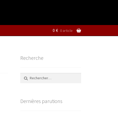
0
€
0 article
Recherche
Rechercher :
Dernières parutions