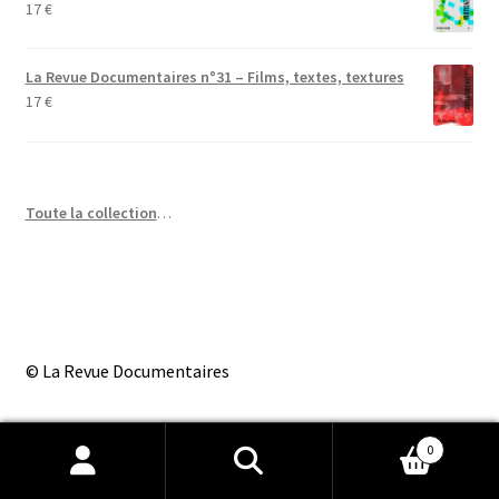
17
€
La Revue Documentaires n°31 – Films, textes, textures
17
€
Toute la collection
…
© La Revue Documentaires
0
Recherche
Recherche