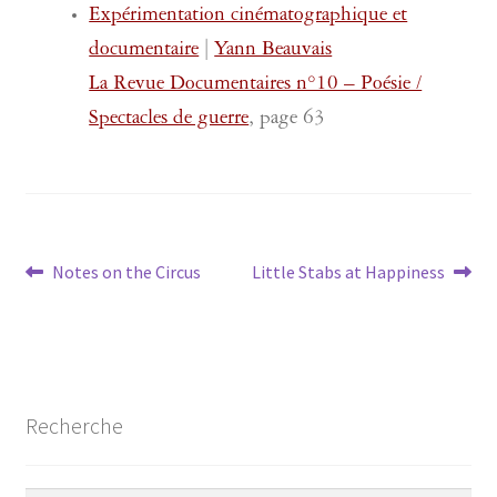
Expérimentation cinématographique et
documentaire
|
Yann Beauvais
La Revue Documentaires n°10 – Poésie /
Spectacles de guerre
, page 63
Navigation
Article
Article
Notes on the Circus
Little Stabs at Happiness
précédent :
suivant :
de
l’article
Recherche