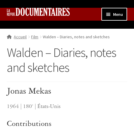
Aller
Aller
Menu
à
au
la
contenu
Accueil
navigation
Accueil
Film
Walden – Diaries, notes and sketches
Qui sommes nous ?
Ouvrir
le
Walden – Diaries, notes
Collection
menu
enfant
and sketches
Contributions
Ouvrir
le
Boutique
Ouvrir
menu
le
enfant
Jonas Mekas
menu
enfant
1964 | 180‘ | États-Unis
Contributions