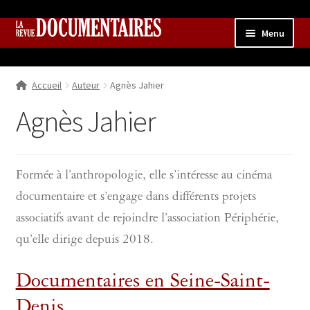
Aller
Aller
Menu
à
au
la
contenu
Accueil
navigation
Accueil
Auteur
Agnès Jahier
Qui sommes nous ?
Ouvrir
le
Agnès Jahier
Collection
menu
enfant
Contributions
Ouvrir
le
Boutique
Ouvrir
Formée à l’anthropologie, elle s’intéresse au cinéma
menu
le
documentaire et s’engage dans différents projets
enfant
menu
associatifs avant de rejoindre l’association Périphérie,
enfant
qu’elle dirige depuis 2018.
Documentaires en Seine-Saint-
Denis