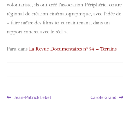
volontariste, ils ont créé l’association Périphérie, centre
régional de création cinématographique, avec l’idée de
« faire naître des films ici et maintenant, dans un
rapport concret avec le réel ».
Paru dans
La Revue Documentaires n°34 – Terrains
Navigation
Article
Article
Jean-Patrick Lebel
Carole Grand
précédent :
suivant :
de
l’article