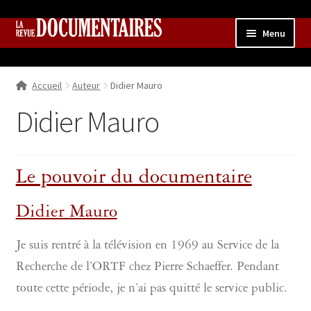
Aller
Aller
Menu
à
au
la
contenu
Accueil
navigation
Accueil
Auteur
Didier Mauro
Qui sommes nous ?
Ouvrir
le
Didier Mauro
Collection
menu
enfant
Contributions
Ouvrir
le
Le pouvoir du documentaire
Boutique
Ouvrir
menu
le
enfant
menu
Didier Mauro
enfant
Je suis rentré à la télévision en 1969 au Service de la
Recherche de l’ORTF chez Pierre Schaeffer. Pendant
toute cette période, je n’ai pas quitté le service public.