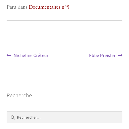
Paru dans
Documentaires n°5
Navigation
Article
Article
Micheline Créteur
Ebbe Preisler
précédent :
suivant :
de
l’article
Recherche
Rechercher :