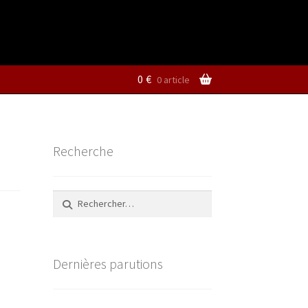
0
€
0 article
Recherche
Rechercher :
Dernières parutions