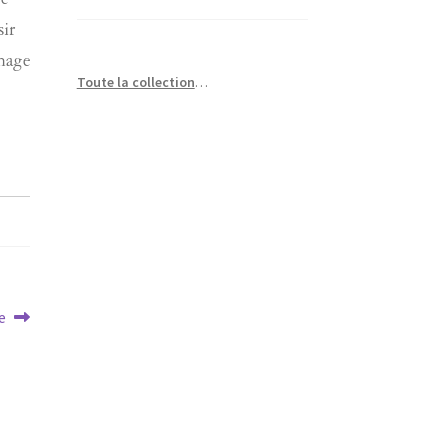
de
sir
image
Toute la collection
…
e