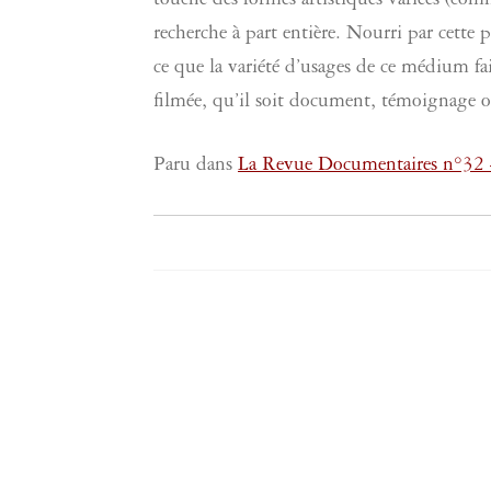
touche des formes artistiques variées (com
recherche à part entière. Nourri par cette
ce que la variété d’usages de ce médium f
filmée, qu’il soit document, témoignage 
Paru dans
La Revue Documentaires n°32
Navigation
de
l’article