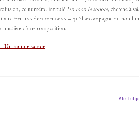
me le théâtre, la danse, l’installation…) et devient un champ 
 profusion, ce numéro, intitulé
Un monde sonore
, cherche à sai
ait aux écritures documentaires – qu’il accompagne ou non l’
ou matière d’une composition.
 – Un monde sonore
Article
Alix Tulip
suivant :