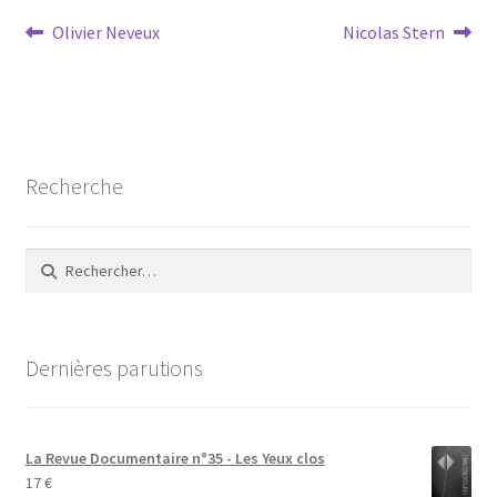
Navigation
Article
Article
Olivier Neveux
Nicolas Stern
précédent :
suivant :
de
l’article
Recherche
Rechercher :
Dernières parutions
La Revue Documentaire n°35 - Les Yeux clos
17
€