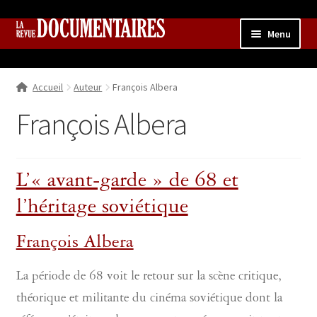
Aller
Aller
Menu
à
au
la
contenu
Accueil
navigation
Accueil
Auteur
François Albera
Qui sommes nous ?
Ouvrir
le
François Albera
Collection
menu
enfant
Contributions
Ouvrir
le
L’« avant-garde » de 68 et
Boutique
Ouvrir
menu
le
enfant
l’héritage soviétique
menu
enfant
François Albera
La période de 68 voit le retour sur la scène critique,
théorique et militante du cinéma soviétique dont la