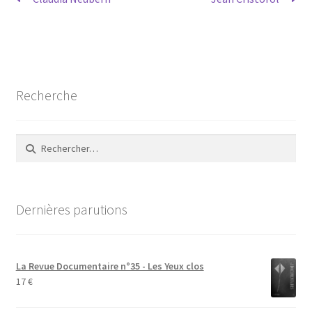
Navigation
précédent :
suivant :
de
l’article
Recherche
Rechercher :
Dernières parutions
La Revue Documentaire n°35 - Les Yeux clos
17
€