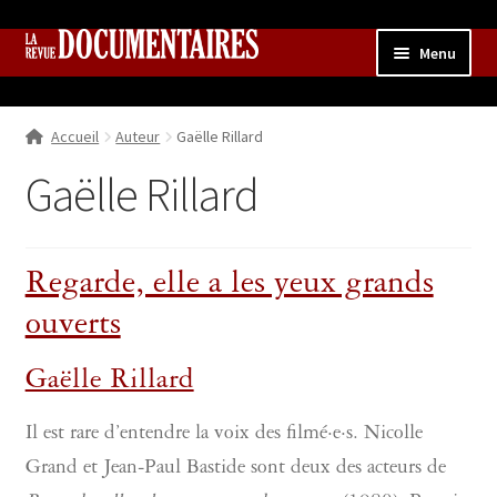
Aller
Aller
Menu
à
au
la
contenu
Accueil
navigation
Accueil
Auteur
Gaëlle Rillard
Qui sommes nous ?
Ouvrir
le
Gaëlle Rillard
Collection
menu
enfant
Contributions
Ouvrir
le
Regarde, elle a les yeux grands
Boutique
Ouvrir
menu
le
enfant
ouverts
menu
enfant
Gaëlle Rillard
Il est rare d’entendre la voix des filmé·e·s. Nicolle
Grand et Jean-Paul Bastide sont deux des acteurs de