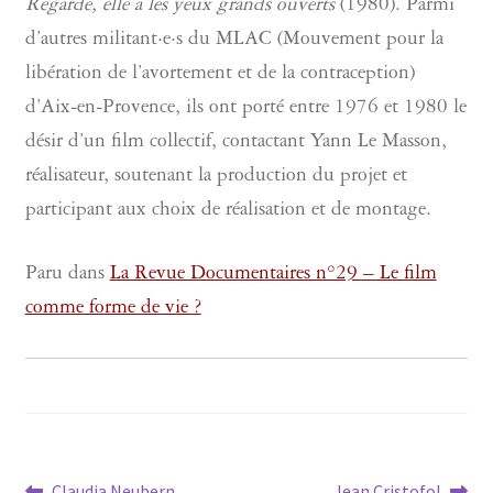
Regarde, elle a les yeux grands ouverts
(1980). Parmi
d’autres militant·e·s du MLAC (Mouvement pour la
libération de l’avortement et de la contraception)
d’Aix-en-Provence, ils ont porté entre 1976 et 1980 le
désir d’un film collectif, contactant Yann Le Masson,
réalisateur, soutenant la production du projet et
participant aux choix de réalisation et de montage.
Paru dans
La Revue Documentaires n°29 – Le film
comme forme de vie ?
Article
Article
Claudia Neubern
Jean Cristofol