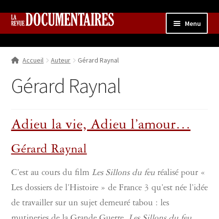
Aller
Aller
Menu
à
au
la
contenu
Accueil
navigation
Accueil
Auteur
Gérard Raynal
Qui sommes nous ?
Ouvrir
le
Gérard Raynal
Collection
menu
enfant
Contributions
Ouvrir
le
Adieu la vie, Adieu l’amour…
Boutique
Ouvrir
menu
le
enfant
menu
Gérard Raynal
enfant
C’est au cours du film
Les Sillons du feu
réalisé pour «
Les dossiers de l’Histoire » de France 3 qu’est née l’idée
de travailler sur un sujet demeuré tabou : les