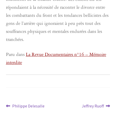
mutineries de la Grande Guerre.
Les Sillons du feu
répondaient à la nécessité de raconter le divorce entre
les combattants du front et les tendances bellicistes des
gens de l’arrière qui ignoraient à peu près tout des
souffrances physiques et mentales endurées dans les
tranchées.
Paru dans
La Revue Documentaires n°16 – Mémoire
interdite
Navigation
Article
Article
Philippe Delesalle
Jeffrey Ruoff
précédent :
suivant :