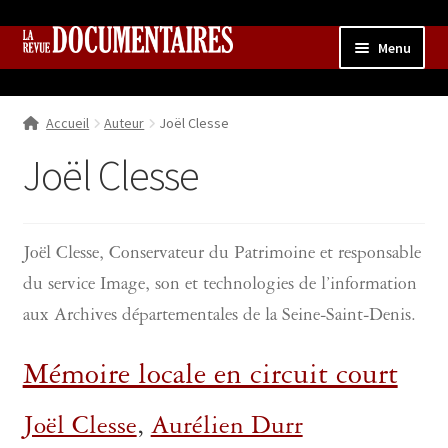
Aller
Aller
Menu
à
au
la
contenu
Accueil
navigation
Accueil
Auteur
Joël Clesse
Qui sommes nous ?
Ouvrir
le
Joël Clesse
Collection
menu
enfant
Contributions
Ouvrir
le
Boutique
Ouvrir
Joël Clesse, Conservateur du Patrimoine et responsable
menu
le
du service Image, son et technologies de l’information
enfant
menu
aux Archives départementales de la Seine-Saint-Denis.
enfant
Mémoire locale en circuit court
Joël Clesse
,
Aurélien Durr