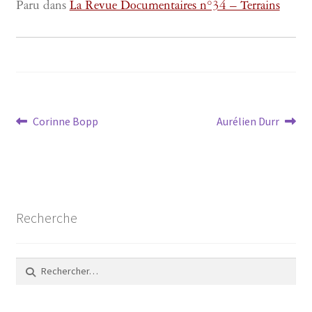
Paru dans
La Revue Documentaires n°34 – Terrains
Navigation
Article
Article
Corinne Bopp
Aurélien Durr
précédent :
suivant :
de
l’article
Recherche
Rechercher :