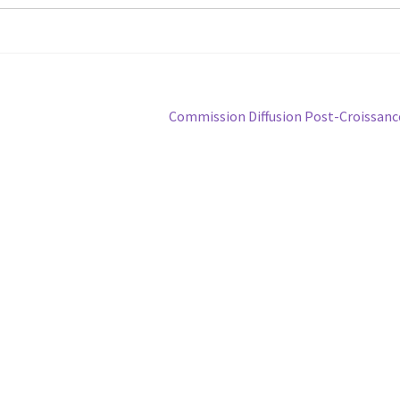
Article
Commission Diffusion Post-Croissanc
suivant :