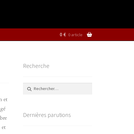
0
€
0 article
Recherche
Rechercher :
n et
igé
Dernières parutions
mbre
 et