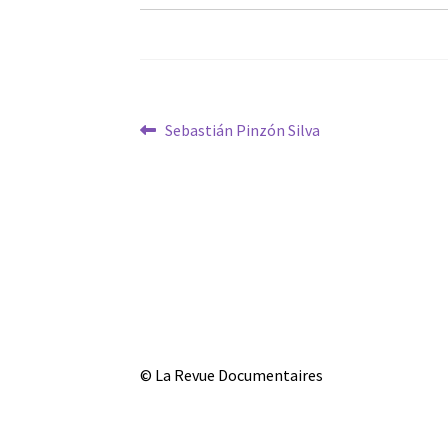
Navigation
Article
Sebastián Pinzón Silva
précédent :
de
l’article
© La Revue Documentaires