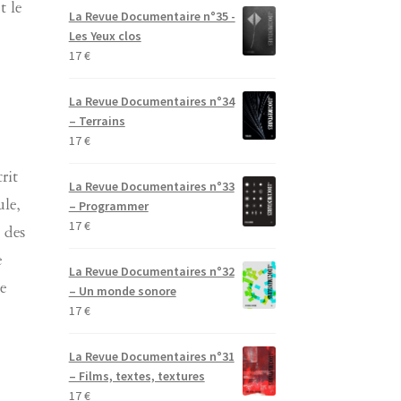
t le
La Revue Documentaire n°35 -
Les Yeux clos
17
€
La Revue Documentaires n°34
– Terrains
17
€
rit
La Revue Documentaires n°33
– Programmer
ule,
17
€
 des
e
La Revue Documentaires n°32
e
– Un monde sonore
17
€
La Revue Documentaires n°31
– Films, textes, textures
17
€