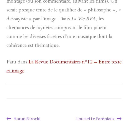
montage (ou son commentaire, suivant les films). On
serait presque tente de le qualifier de « philosophe », «
d’essayiste » par l’image. Dans
La Vie RFA
, les
alternances de saynètes composant le film jouent
comme les diverses facettes d’une mosaïque dont la
cohérence est thématique.
Paru dans
La Revue Documentaires n°12 – Entre texte
et image
Navigation
Article
Article
Harun Farocki
Louisette Faréniaux
précédent :
suivant :