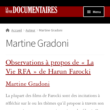
Aller
Aller
Menu
à
au
la
contenu
Accueil
navigation
Accueil
Auteur
Martine Gradoni
Qui sommes nous ?
Ouvrir
le
Martine Gradoni
Collection
menu
enfant
Contributions
Ouvrir
le
Observations à propos de « La
Boutique
Ouvrir
menu
le
enfant
Vie RFA » de Harun Farocki
menu
enfant
Martine Gradoni
La plupart des films de Farocki sont des incitations à
réfléchir sur le ou les thèmes qu’il propose à travers son