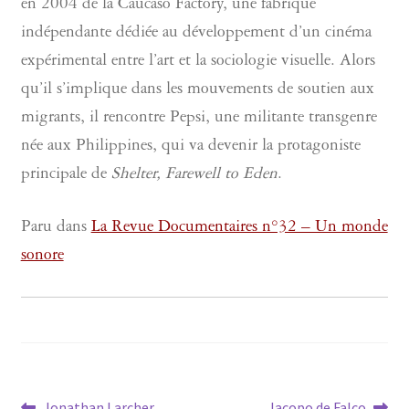
en 2004 de la Caucaso Factory, une fabrique
indépendante dédiée au développement d’un cinéma
expérimental entre l’art et la sociologie visuelle. Alors
qu’il s’implique dans les mouvements de soutien aux
migrants, il rencontre Pepsi, une militante transgenre
née aux Philippines, qui va devenir la protagoniste
principale de
Shelter, Farewell to Eden
.
Paru dans
La Revue Documentaires n°32 – Un monde
sonore
Article
Article
Jonathan Larcher
Jacopo de Falco