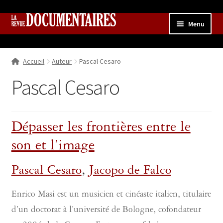
Aller
Aller
Menu
à
au
la
contenu
Accueil
navigation
Accueil
Auteur
Pascal Cesaro
Qui sommes nous ?
Ouvrir
le
Pascal Cesaro
Collection
menu
enfant
Contributions
Ouvrir
le
Dépasser les frontières entre le
Boutique
Ouvrir
menu
le
enfant
son et l’image
menu
enfant
Pascal Cesaro
,
Jacopo de Falco
Enrico Masi est un musicien et cinéaste italien, titulaire
d’un doctorat à l’université de Bologne, cofondateur