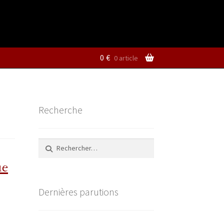
0
€
0 article
Recherche
Rechercher :
ue
Dernières parutions