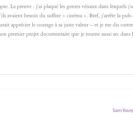
ne. La preuve : j’ai plaqué les genres vénaux dans lesquels j’a
ls avaient besoin du suffixe « cinéma ». Bref, j’arrête la pub-
rait apprécier le courage à sa juste valeur – et je me dis com
mon premier projet documentaire que je tourne aussi sec dans l
Article
Sam Youn
suivant :