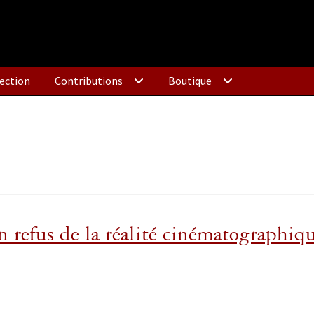
ection
Contributions
Boutique
un refus de la réalité cinématographiq