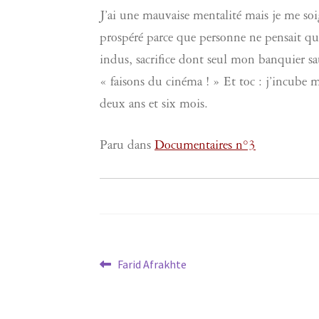
J’ai une mauvaise mentalité mais je me soig
prospéré parce que personne ne pensait qu’i
indus, sacrifice dont seul mon banquier sau
« faisons du cinéma ! » Et toc : j’incube 
deux ans et six mois.
Paru dans
Documentaires n°3
Navigation
Article
Farid Afrakhte
précédent :
de