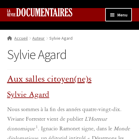
Aller
Aller
Menu
à
au
la
contenu
Accueil
navigation
Accueil
Auteur
Sylvie Agard
Qui sommes nous ?
Ouvrir
le
Sylvie Agard
Collection
menu
enfant
Contributions
Ouvrir
le
Aux salles citoyen(ne)s
Boutique
Ouvrir
menu
le
enfant
menu
Sylvie Agard
enfant
Nous sommes à la fin des années quatre-vingt-dix.
Viviane Forrester vient de publier
L’Horreur
1
économique
. Ignacio Ramonet signe, dans le
Monde