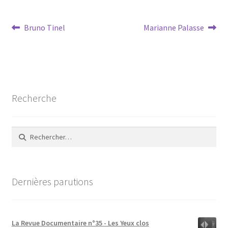
Navigation
Article
Article
Bruno Tinel
Marianne Palasse
précédent :
suivant :
de
l’article
Recherche
Rechercher :
Dernières parutions
La Revue Documentaire n°35 - Les Yeux clos