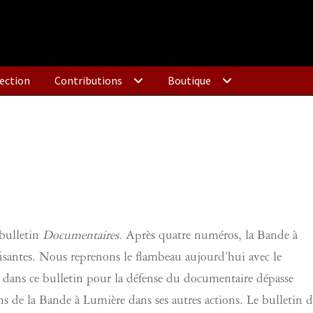
ection
Contributions
Boutique
 bulletin
Documentaires
. Après quatre numéros, la Bande à
ffisantes. Nous reprenons le flambeau aujourd’hui avec le
dans ce bulletin pour la défense du documentaire dépasse
ns de la Bande à Lumière dans ses autres actions. Le bulletin d