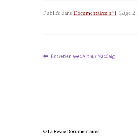
Publiée dans
Documentaires n°1
(page 2,
Navigation
Article
Entretien avec Arthur MacCaig
précédent :
de
l’article
© La Revue Documentaires