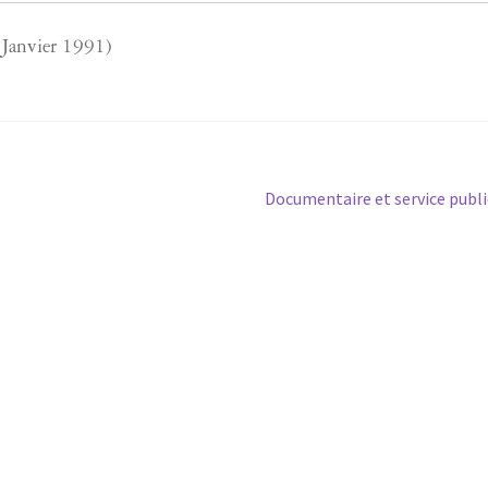
 Janvier 1991)
Article
Documentaire et service publi
suivant :