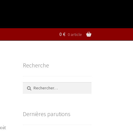
0
€
0 article
Recherche
Rechercher :
Dernières parutions
oit