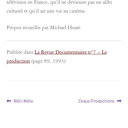
télévision en France, qu’il ne devienne pas un alibi
culturel et qu’il ait une vie au cinéma.
Propos recueillis par Michael Hoare
Publiée dans
La Revue Documentaires n°7 – La
production
(page 89, 1993)
Navigation
Article
Article
Méli-Mélo
Zeaux Productions
précédent :
suivant :
de
l’article