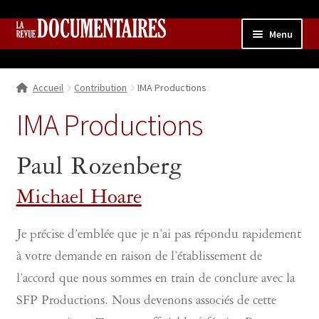
Aller
Aller
Menu
à
au
la
contenu
Accueil
navigation
Accueil
Contribution
IMA Productions
Qui sommes nous ?
Ouvrir
le
IMA Productions
Collection
menu
enfant
Contributions
Ouvrir
Paul Rozenberg
le
Boutique
Ouvrir
menu
Michael Hoare
le
enfant
menu
enfant
Je précise d’emblée que je n’ai pas répondu rapidement
à votre demande en raison de l’établissement de
l’accord que nous sommes en train de conclure avec la
SFP Productions. Nous devenons associés de cette