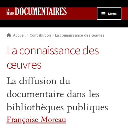
Aller
Aller
Menu
à
au
la
contenu
Accueil
navigation
Accueil
Contribution
La connaissance des œuvres
Qui sommes nous ?
Ouvrir
le
La connaissance des
Collection
menu
enfant
œuvres
Contributions
Ouvrir
le
Boutique
Ouvrir
menu
La diffusion du
le
enfant
menu
documentaire dans les
enfant
bibliothèques publiques
Françoise Moreau