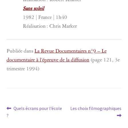
Réalisation : Robert Kramer
Sans soleil
1982 | France | 1h40
Réalisation : Chris Marker
Publiée dans
La Revue Documentaires n°9 – Le
documentaire à l’épreuve de la diffusion
(page 121, 3e
trimestre 1994)
Navigation
Article
Article
Quels écrans pour l’école
Les choix filmographiques
précédent :
suivant :
?
de