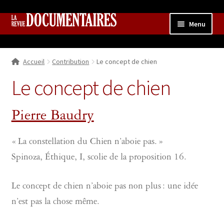
Aller
Aller
Menu
à
au
la
contenu
Accueil
navigation
Accueil
Contribution
Le concept de chien
Qui sommes nous ?
Ouvrir
le
Le concept de chien
Collection
menu
enfant
Contributions
Ouvrir
Pierre Baudry
le
Boutique
Ouvrir
menu
le
« La constellation du Chien n’aboie pas. »
enfant
menu
Spinoza, Éthique, I, scolie de la proposition 16.
enfant
Le concept de chien n’aboie pas non plus : une idée
n’est pas la chose même.