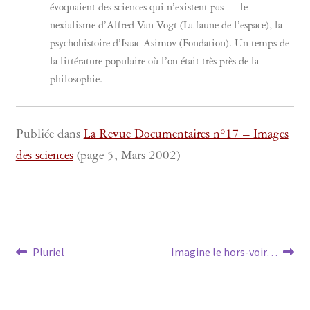
évoquaient des sciences qui n’existent pas — le
nexialisme d’Alfred Van Vogt (La faune de l’espace), la
psychohistoire d’Isaac Asimov (Fondation). Un temps de
la littérature populaire où l’on était très près de la
philosophie.
Publiée dans
La Revue Documentaires n°17 – Images
des sciences
(page 5, Mars 2002)
Navigation
Article
Article
Pluriel
Imagine le hors-voir…
précédent :
suivant :
de
l’article