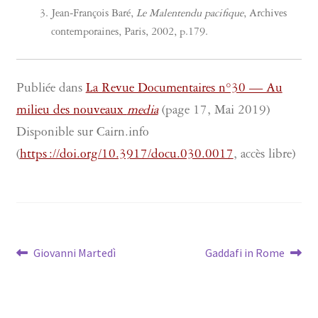
Jean-François Baré,
Le Malentendu pacifique
, Archives
contemporaines, Paris, 2002, p.179.
Publiée dans
La Revue Documentaires n°30 — Au
milieu des nouveaux
media
(page 17, Mai 2019)
Disponible sur Cairn.info
(
https ://doi.org/10.3917/docu.030.0017
, accès libre)
Navigation
Article
Article
Giovanni Martedì
Gaddafi in Rome
précédent :
suivant :
de
l’article