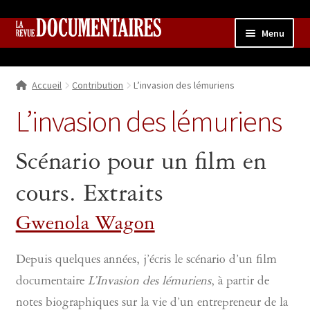
Aller
Aller
Menu
à
au
la
contenu
Accueil
navigation
Accueil
Contribution
L’invasion des lémuriens
Qui sommes nous ?
Ouvrir
le
L’invasion des lémuriens
Collection
menu
enfant
Contributions
Ouvrir
Scénario pour un film en
le
Boutique
Ouvrir
menu
cours. Extraits
le
enfant
menu
Gwenola Wagon
enfant
Depuis quelques années, j’écris le scénario d’un film
documentaire
L’Invasion des lémuriens
, à partir de
notes biographiques sur la vie d’un entrepreneur de la