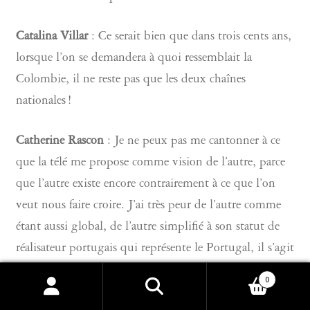
Catalina Villar
: Ce serait bien que dans trois cents ans,
lorsque l’on se demandera à quoi ressemblait la
Colombie, il ne reste pas que les deux chaînes
nationales !
Catherine Rascon
: Je ne peux pas me cantonner à ce
que la télé me propose comme vision de l’autre, parce
que l’autre existe encore contrairement à ce que l’on
veut nous faire croire. J’ai très peur de l’autre comme
étant aussi global, de l’autre simplifié à son statut de
réalisateur portugais qui représente le Portugal, il s’agit
de films différents de réalisateurs différents. L’image est
0
un lieu de pouvoir, on l’oublie tout le temps et c’est
Recherche
Recherche