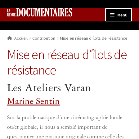
Aller
Aller
Menu
à
au
la
contenu
Accueil
navigation
Accueil
Contribution
Mise en réseau d’îlots de résistance
Qui sommes nous ?
Ouvrir
le
Mise en réseau d’îlots de
Collection
menu
enfant
résistance
Contributions
Ouvrir
le
Boutique
Ouvrir
menu
Les Ateliers Varan
le
enfant
menu
Marine Sentin
enfant
Sur la problématique d’une cinématographie locale
ou/et globale, il nous a semblé important de
questionner une pratique originale comme celle des