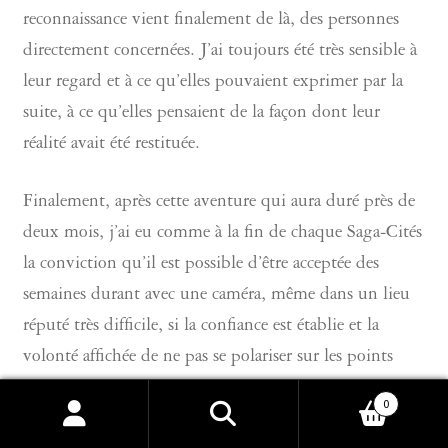
reconnaissance vient finalement de là, des personnes
directement concernées. J’ai toujours été très sensible à
leur regard et à ce qu’elles pouvaient exprimer par la
suite, à ce qu’elles pensaient de la façon dont leur
réalité avait été restituée.
Finalement, après cette aventure qui aura duré près de
deux mois, j’ai eu comme à la fin de chaque Saga-Cités
la conviction qu’il est possible d’être acceptée des
semaines durant avec une caméra, même dans un lieu
réputé très difficile, si la confiance est établie et la
volonté affichée de ne pas se polariser sur les points
noirs saillants. Qu’en décidant de partir du postulat
0
inverse et en donnant la possibilité aux gens de
Recherche
Recherche