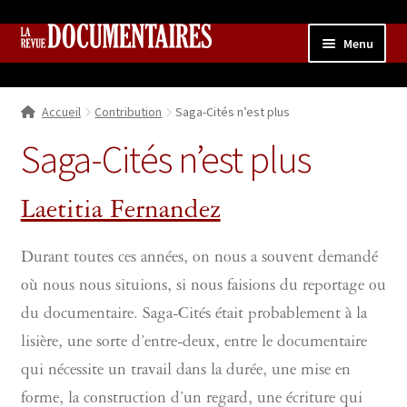
Aller
Aller
Menu
à
au
la
contenu
Accueil
navigation
Accueil
Contribution
Saga-Cités n’est plus
Qui sommes nous ?
Ouvrir
le
Saga-Cités n’est plus
Collection
menu
enfant
Contributions
Ouvrir
Laetitia Fernandez
le
Boutique
Ouvrir
menu
le
Durant toutes ces années, on nous a souvent demandé
enfant
menu
où nous nous situions, si nous faisions du reportage ou
enfant
du documentaire. Saga-Cités était probablement à la
lisière, une sorte d’entre-deux, entre le documentaire
qui nécessite un travail dans la durée, une mise en
forme, la construction d’un regard, une écriture qui