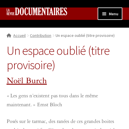
Aller
Aller
Menu
à
au
la
contenu
Accueil
navigation
Accueil
Contribution
Un espace oublié (titre provisoire)
Qui sommes nous ?
Ouvrir
le
Un espace oublié (titre
Collection
menu
enfant
provisoire)
Contributions
Ouvrir
le
Boutique
Ouvrir
menu
Noël Burch
le
enfant
menu
enfant
« Les gens n’existent pas tous dans le même
maintenant. » Ernst Bloch
Posés sur le tarmac, des ranées de ces grandes boites