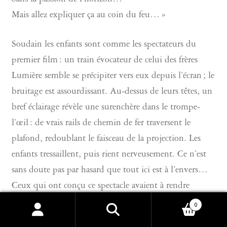
Sans la passion de l’horizon…
Mais allez expliquer ça au coin du feu… »
Soudain les enfants sont comme les spectateurs du
premier film : un train évocateur de celui des frères
Lumière semble se précipiter vers eux depuis l’écran ; le
bruitage est assourdissant. Au-dessus de leurs têtes, un
bref éclairage révèle une surenchère dans le trompe-
l’œil : de vrais rails de chemin de fer traversent le
plafond, redoublant le faisceau de la projection. Les
enfants tressaillent, puis rient nerveusement. Ce n’est
sans doute pas par hasard que tout ici est à l’envers…
Ceux qui ont conçu ce spectacle avaient à rendre
familier quelque chose de très étrange, à rendre
0
Recherche
Recherche
inoffensif et acceptable un changement violent qui