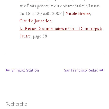
aux États généraux du documentaire à Lussas
du 18 au 20 août 2008 |
Nicole Brenez
,
Claudie Jouandon
La Revue Documentaires n°24 – D’un corps à
l’autre
, page 38
Navigation
Article
Article
Shinjuku Station
San Francisco Redux
précédent :
suivant :
de
l’article
Recherche