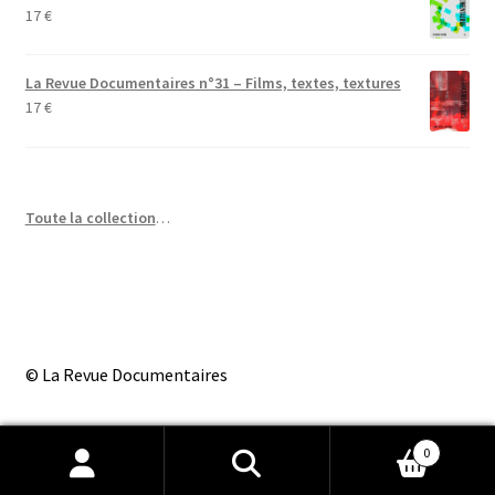
17
€
La Revue Documentaires n°31 – Films, textes, textures
17
€
Toute la collection
…
© La Revue Documentaires
0
Recherche
Recherche