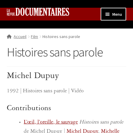
Aller
Aller
Menu
à
au
la
contenu
Accueil
navigation
Accueil
Film
Histoires sans parole
Qui sommes nous ?
Ouvrir
le
Histoires sans parole
Collection
menu
enfant
Contributions
Ouvrir
le
Michel Dupuy
Boutique
Ouvrir
menu
le
enfant
menu
1992 | Histoires sans parole | Vidéo
enfant
Contributions
L’œil, l’oreille, le sauvage
Histoires sans parole
de Michel Dupuy |
Michel Dupuy
,
Michelle