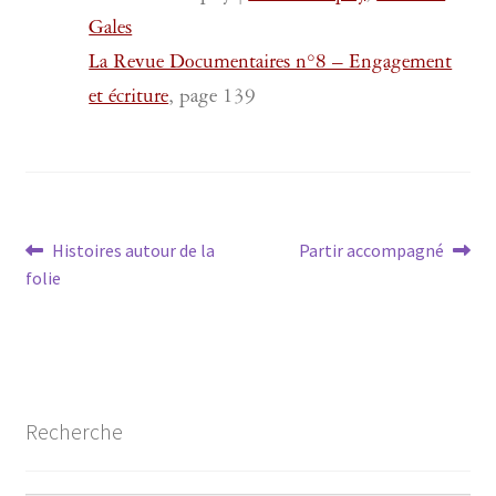
Gales
La Revue Documentaires n°8 – Engagement
et écriture
, page 139
Navigation
Article
Article
Histoires autour de la
Partir accompagné
précédent :
suivant :
folie
de
l’article
Recherche