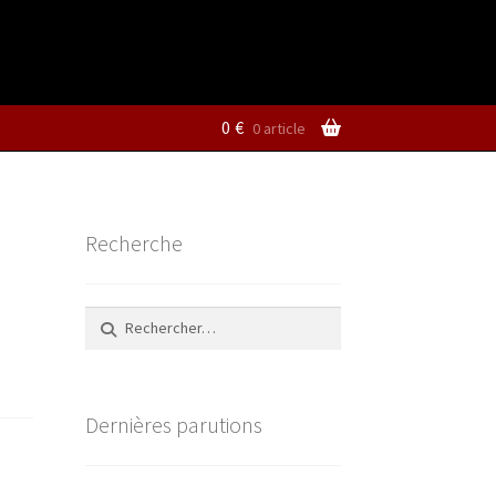
0
€
0 article
Recherche
Rechercher :
Dernières parutions