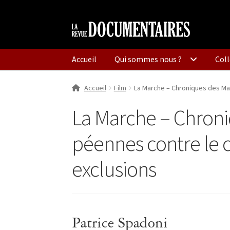
Aller
Aller
à
au
la
contenu
Accueil
Qui sommes nous ?
Coll
navigation
Accueil
Film
La Marche – Chroniques des Mar
La Marche – Chroni
péennes contre le c
exclusions
Patrice Spadoni