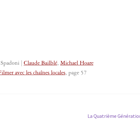
 Spadoni |
Claude Bailblé
,
Michael Hoare
mer avec les chaînes locales
, page 57
Article
La Quatrième Génératio
suivant :