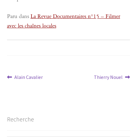
Paru dans
La Revue Documentaires n°15 – Filmer
avec les chaînes locales
Navigation
Article
Article
Alain Cavalier
Thierry Nouel
précédent :
suivant :
de
l’article
Recherche