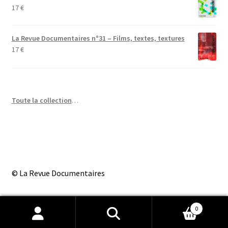
17
€
La Revue Documentaires n°31 – Films, textes, textures
17
€
Toute la collection
…
© La Revue Documentaires
0
Recherche
Recherche