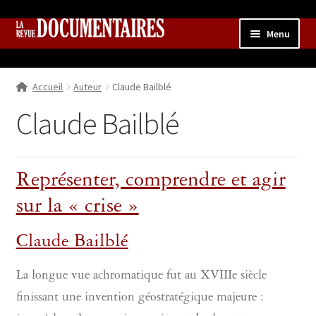
Aller
Aller
Menu
à
au
la
contenu
Accueil
navigation
Accueil
Auteur
Claude Bailblé
Qui sommes nous ?
Ouvrir
le
Claude Bailblé
Collection
menu
enfant
Contributions
Ouvrir
le
Représenter, comprendre et agir
Boutique
Ouvrir
menu
le
enfant
sur la « crise »
menu
enfant
Claude Bailblé
La longue vue achromatique fut au XVIIIe siècle
finissant une invention géostratégique majeure :