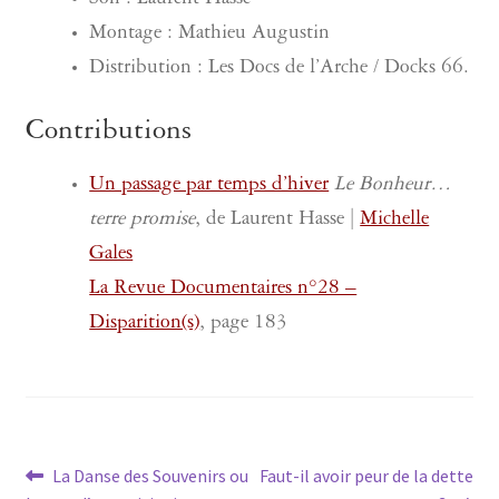
Son : Laurent Hasse
Montage : Mathieu Augustin
Distribution : Les Docs de l’Arche / Docks 66.
Contributions
Un passage par temps d’hiver
Le Bonheur…
terre promise
, de Laurent Hasse |
Michelle
Gales
La Revue Documentaires n°28 –
Disparition(s)
, page 183
Navigation
Article
Article
La Danse des Souvenirs ou
Faut-il avoir peur de la dette