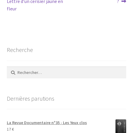
précédent :
suivant :
Lettre d’un cerisier jaune en
?
de
fleur
l’article
Recherche
Rechercher :
Dernières parutions
La Revue Documentaire n°35 - Les Yeux clos
17
€