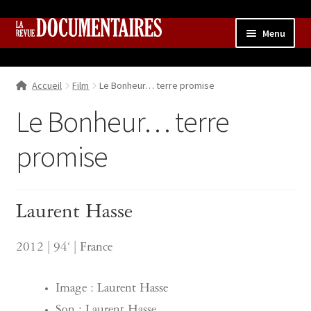
Aller
Aller
Menu
à
au
la
contenu
Accueil
navigation
Accueil
Film
Le Bonheur… terre promise
Qui sommes nous ?
Ouvrir
le
Le Bonheur… terre
Collection
menu
enfant
promise
Contributions
Ouvrir
le
Boutique
Ouvrir
menu
le
enfant
Laurent Hasse
menu
enfant
2012 | 94‘ | France
Image : Laurent Hasse