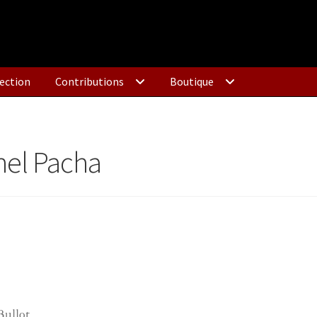
ection
Contributions
Boutique
hel Pacha
Bullot