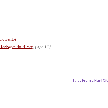
ik Bullot
éritages du direct
, page 173
Article
Tales From a Hard Cit
suivant :