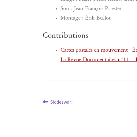
Son : Jean-François Priester
Montage : Érik Bullot
Contributions
Cartes postales en mouvement
|
Ér
La Revue Documentaires n°11 – H
Navigation
Article
Siddeswari
précédent :
de
l’article