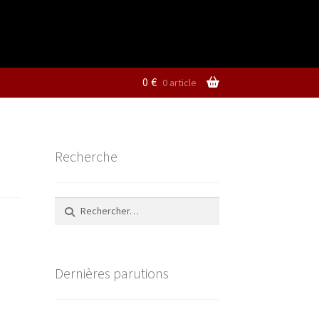
0
€
0 article
Recherche
Rechercher :
Dernières parutions