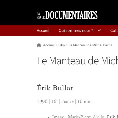
Aller
Aller
à
au
la
contenu
Accueil
Qui sommes nous ?
Coll
navigation
Accueil
Film
Le Manteau de Michel Pacha
Le Manteau de Mic
Érik Bullot
1996 | 16‘ | France | 16 mm
Image : Marie-Pierre Aiello, Erik 