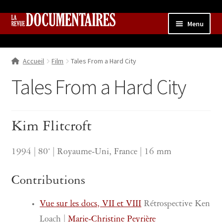
Aller
Aller
Menu
à
au
la
contenu
Accueil
navigation
Accueil
Film
Tales From a Hard City
Qui sommes nous ?
Ouvrir
le
Tales From a Hard City
Collection
menu
enfant
Contributions
Ouvrir
le
Kim Flitcroft
Boutique
Ouvrir
menu
le
enfant
menu
1994 | 80‘ | Royaume-Uni, France | 16 mm
enfant
Contributions
Vue sur les docs, VII et VIII
Rétrospective Ken
Loach |
Marie-Christine Peyrière