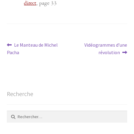
direct
, page 33
Navigation
Article
Article
Le Manteau de Michel
Vidéogrammes d’une
précédent :
suivant :
Pacha
révolution
de
l’article
Recherche
Rechercher :