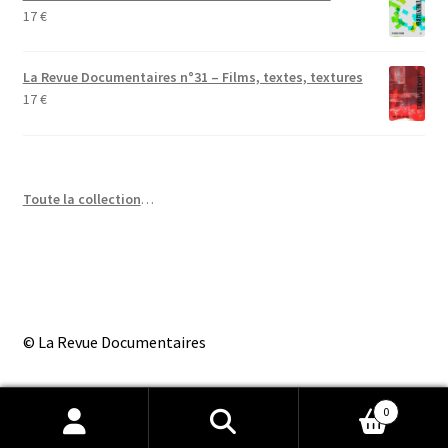
17
€
La Revue Documentaires n°31 – Films, textes, textures
17
€
Toute la collection
…
© La Revue Documentaires
0
Recherche
Recherche