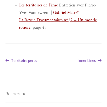
Les territoires de l’âme
Entretien avec Pierre-
Yves Vandeweerd |
Gabriel Matteï
La Revue Documentaires n°32 – Un monde
sonore
, page 47
Navigation
Article
Article
Territoire perdu
Inner Lines
précédent :
suivant :
de
l’article
Recherche