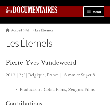
Aller
Aller
Menu
à
au
la
contenu
Accueil
navigation
Accueil
Film
Les Éternels
Qui sommes nous ?
Ouvrir
le
Les Éternels
Collection
menu
enfant
Contributions
Ouvrir
le
Pierre-Yves Vandeweerd
Boutique
Ouvrir
menu
le
enfant
menu
2017 | 75‘ | Belgique, France | 16 mm et Super 8
enfant
Production : Cobra Films, Zeugma Films
Contributions