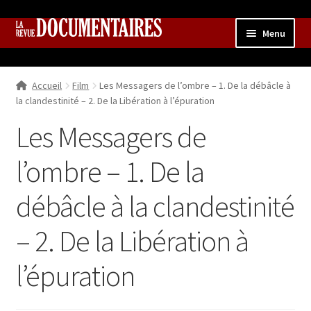
Aller
Aller
Menu
à
au
la
contenu
Accueil
navigation
Accueil
Film
Les Messagers de l’ombre – 1. De la débâcle à
Qui sommes nous ?
Ouvrir
la clandestinité – 2. De la Libération à l’épuration
le
Collection
Les Messagers de
menu
enfant
Contributions
Ouvrir
l’ombre – 1. De la
le
Boutique
Ouvrir
menu
le
débâcle à la clandestinité
enfant
menu
enfant
– 2. De la Libération à
l’épuration