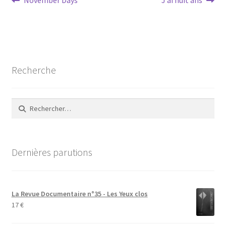
Navigation
November Days
J’ai huit ans
précédent :
suivant :
de
l’article
Recherche
Rechercher :
Dernières parutions
La Revue Documentaire n°35 - Les Yeux clos
17
€