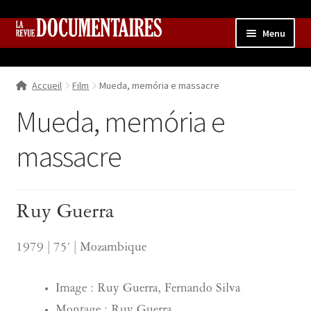
Aller
Aller
Menu
à
au
la
contenu
Accueil
navigation
Accueil
Film
Mueda, memória e massacre
Qui sommes nous ?
Ouvrir
le
Mueda, memória e
Collection
menu
enfant
massacre
Contributions
Ouvrir
le
Boutique
Ouvrir
menu
le
enfant
Ruy Guerra
menu
enfant
1979 | 75‘ | Mozambique
Image : Ruy Guerra, Fernando Silva