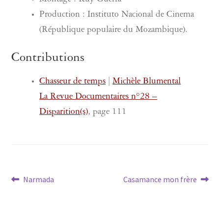
Montage : Ruy Guerra
Production : Instituto Nacional de Cinema
(République populaire du Mozambique).
Contributions
Chasseur de temps
|
Michèle Blumental
La Revue Documentaires n°28 –
Disparition(s)
, page 111
Navigation
Article
Article
Narmada
Casamance mon frère
précédent :
suivant :
de
l’article