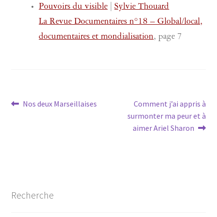
Pouvoirs du visible
|
Sylvie Thouard
La Revue Documentaires n°18 – Global/local,
documentaires et mondialisation
, page 7
Navigation
Article
Article
Nos deux Marseillaises
Comment j’ai appris à
précédent :
suivant :
surmonter ma peur et à
de
aimer Ariel Sharon
l’article
Recherche