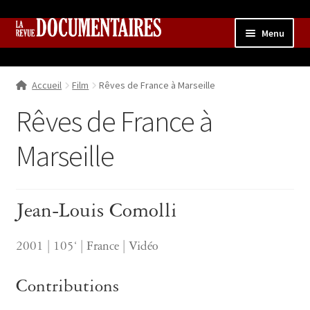
Aller
Aller
Menu
à
au
la
contenu
Accueil
navigation
Accueil
Film
Rêves de France à Marseille
Qui sommes nous ?
Ouvrir
le
Rêves de France à
Collection
menu
enfant
Marseille
Contributions
Ouvrir
le
Boutique
Ouvrir
menu
le
enfant
Jean-Louis Comolli
menu
enfant
2001 | 105‘ | France | Vidéo
Contributions