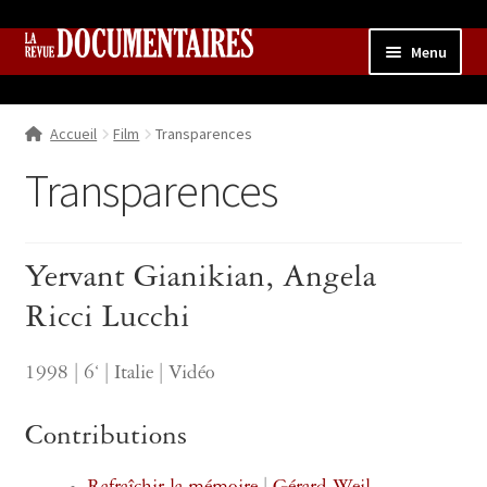
Aller
Aller
Menu
à
au
la
contenu
Accueil
navigation
Accueil
Film
Transparences
Qui sommes nous ?
Ouvrir
le
Transparences
Collection
menu
enfant
Contributions
Ouvrir
le
Yervant Gianikian, Angela
Boutique
Ouvrir
menu
le
enfant
Ricci Lucchi
menu
enfant
1998 | 6‘ | Italie | Vidéo
Contributions