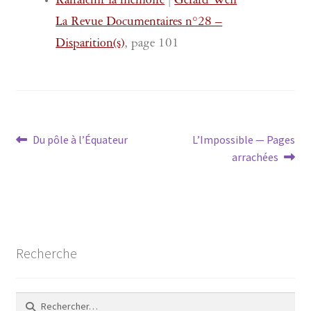
Rafraîchir la mémoire
|
Gérard Weil
La Revue Documentaires n°28 –
Disparition(s)
, page 101
Navigation
Article
Article
Du pôle à l’Équateur
L’Impossible — Pages
précédent :
suivant :
arrachées
de
l’article
Recherche
Rechercher :