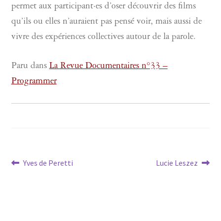
permet aux participant·es d’oser découvrir des films
qu’ils ou elles n’auraient pas pensé voir, mais aussi de
vivre des expériences collectives autour de la parole.
Paru dans
La Revue Documentaires n°33 –
Programmer
Navigation
Article
Article
Yves de Peretti
Lucie Leszez
précédent :
suivant :
de
l’article