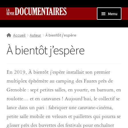
Aller
Aller
Menu
à
au
la
contenu
Accueil
navigation
Accueil
Auteur
À bientôt j’espère
Qui sommes nous ?
Ouvrir
le
À bientôt j’espère
Collection
menu
enfant
Contributions
Ouvrir
le
Boutique
Ouvrir
En 2019, À bientôt j’espère installait son premier
menu
le
multiplex éphémère au camping des Faures près de
enfant
menu
Grenoble : sept petites salles, en yourte, en barnum, en
enfant
roulotte… et en caravanes ! Aujourd’hui, le collectif se
lance dans un pari : fabriquer une caravane-cinéma,
petite salle mobile en velours et paillettes qui pourra se
glisser près des buvettes des festivals pour enchaîner