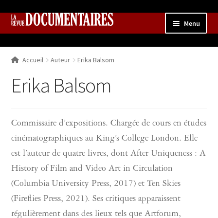
Aller
Aller
Menu
à
au
la
contenu
Accueil
navigation
Accueil
Auteur
Erika Balsom
Qui sommes nous ?
Ouvrir
le
Erika Balsom
Collection
menu
enfant
Contributions
Ouvrir
le
Boutique
Ouvrir
Commissaire d’expositions. Chargée de cours en études
menu
le
cinématographiques au King’s College London. Elle
enfant
menu
est l’auteur de quatre livres, dont After Uniqueness : A
enfant
History of Film and Video Art in Circulation
(Columbia University Press, 2017) et Ten Skies
(Fireflies Press, 2021). Ses critiques apparaissent
régulièrement dans des lieux tels que Artforum,