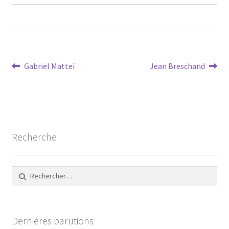
Navigation
Article
Article
Gabriel Matteï
Jean Breschand
précédent :
suivant :
de
l’article
Recherche
Rechercher :
Dernières parutions